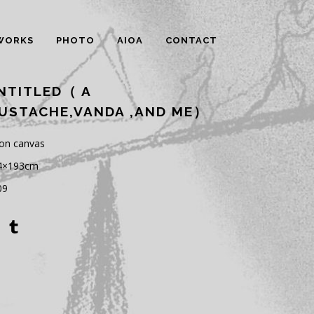
WORKS
PHOTO
AIOA
CONTACT
NTITLED（ A
USTACHE,VANDA ,AND ME）
 on canvas
4×193cm
09