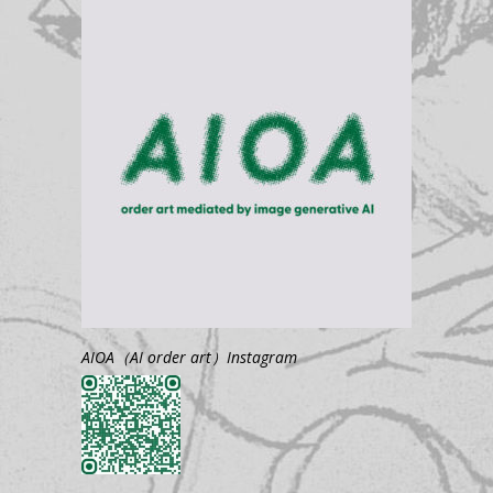
AIOA（AI order art）Instagram